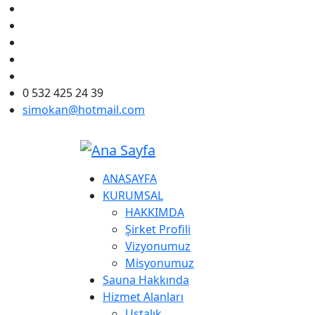
Ana içeriğe atla
0 532 425 24 39
simokan@hotmail.com
"Sauna Yapımında Sanat kokusu
ANASAYFA
KURUMSAL
HAKKIMDA
Şirket Profili
Vizyonumuz
Misyonumuz
Sauna Hakkında
Hizmet Alanları
Ustalık