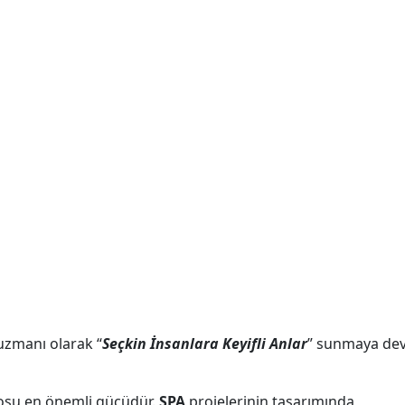
zmanı olarak “
Seçkin İnsanlara Keyifli Anlar
” sunmaya de
osu en önemli gücüdür.
SPA
projelerinin tasarımında