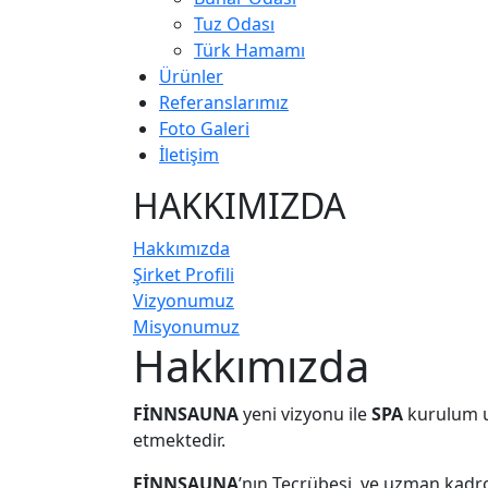
Tuz Odası
Türk Hamamı
Ürünler
Referanslarımız
Foto Galeri
İletişim
HAKKIMIZDA
Hakkımızda
Şirket Profili
Vizyonumuz
Misyonumuz
Hakkımızda
FİNNSAUNA
yeni vizyonu ile
SPA
kurulum u
etmektedir.
FİNNSAUNA
’nın Tecrübesi ve uzman kadr