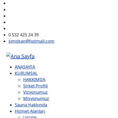
Ana içeriğe atla
0 532 425 24 39
simokan@hotmail.com
ANASAYFA
KURUMSAL
HAKKIMDA
Şirket Profili
Vizyonumuz
Misyonumuz
Sauna Hakkında
Hizmet Alanları
Ustalık